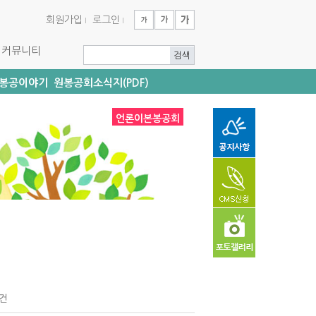
회원가입
로그인
커뮤니티
봉공이야기
원봉공회소식지(PDF)
언론이본봉공회
0건