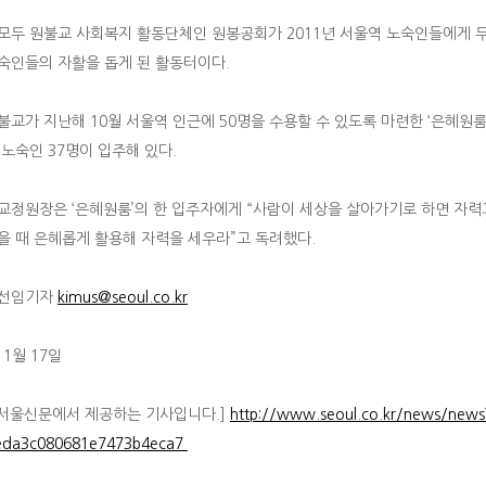
모두 원불교 사회복지 활동단체인 원봉공회가 2011년 서울역 노숙인들에게 
숙인들의 자활을 돕게 된 활동터이다.
불교가 지난해 10월 서울역 인근에 50명을 수용할 수 있도록 마련한 ‘은혜원
 노숙인 37명이 입주해 있다.
교정원장은 ‘은혜원룸’의 한 입주자에게 “사람이 세상을 살아가기로 하면 자력
을 때 은혜롭게 활용해 자력을 세우라”고 독려했다.
 선임기자
kimus@seoul.co.kr
 1월 17일
 서울신문에서 제공하는 기사입니다.]
http://www.seoul.co.kr/news/new
eda3c080681e7473b4eca7