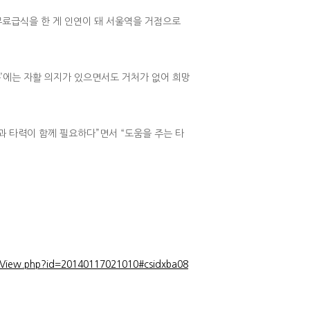
무료급식을 한 게 인연이 돼 서울역을 거점으로
룸’에는 자활 의지가 있으면서도 거처가 없어 희망
과 타력이 함께 필요하다”면서 “도움을 주는 타
sView.php?id=20140117021010#csidxba08