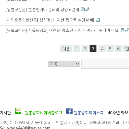
[원불교신문] 현충일마다 은혜의 공양 6년째
[시민운동연합신문] 봉사정신, 이젠 몸으로 실천할 때
[원불교신문] 서울봉공회, 어려운 청소년 가정에 먹거리 꾸러미 전달
처음
1
2
3
4
5
6
맨
게시판
원봉공회네이버블로그
원봉공회페이스북
40주년 화보
209, (우) 06904, 서울시 동작구 현충로 75 (흑석동, 원불교소태산기념관)
이메일: wbga4438@naver.com