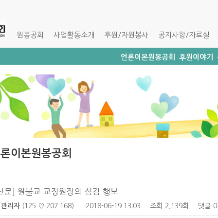
원봉공회
사업활동소개
후원/자원봉사
공지사항/자료실
언론이본원봉공회
후원이야기
언론이본원봉공회
신문] 원불교 교정원장의 섬김 행보
관리자
(125.♡.207.168)
2018-06-19 13:03
조회
2,139회
댓글