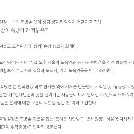
원장 노숙인·쪽방촌 찾아 성금·생필품 일일이 전달하고 격려
원장이 쪽방에 간 까닭은?’
원불교 교정원장의 ‘깜짝’ 온정 행보가 화제다.
교정원장은 지난 15일 오후 서울역 노숙인과 동자동 쪽방촌을 전격 방문해 사
생활보장 수급자와 일용직 노동자, 거리 노숙인들을 만나 격려했다.
 쪽방촌’은 한국전쟁 직후 판자를 엮어 거처를 만들면서 시작된 곳. 남궁성 
달한 뒤 “절대빈곤의 삶을 살아가는 사람들이 다시 일어설 수 있도록 도와줘야
 받은 은혜에 대한 보은의 씨앗을 심는 것”이라고 전했다.
교정원장은 쪽방촌 자활을 돕는 ‘동자동 사랑방’과 ‘은혜원룸’, ‘서울역 다시서기
단에 위탁운영)도 잇따라 방문했다.