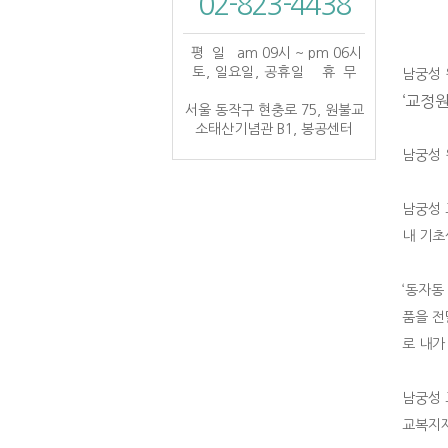
02-823-4438
평 일
am 09시 ~ pm 06시
토, 일요일, 공휴일
휴 무
남궁성 
‘교정
서울 동작구 현충로 75, 원불교
소태산기념관 B1, 봉공센터
남궁성 
남궁성 
내 기초
‘동자동
품을 전
로 내가
남궁성 
교복지재