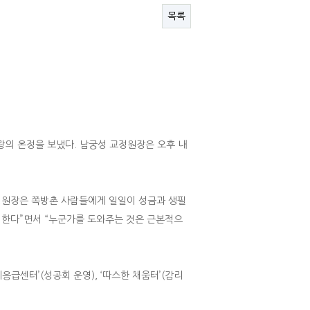
목록
랑의 온정을 보냈다. 남궁성 교정원장은 오후 내
교정원장은 쪽방촌 사람들에게 일일이 성금과 생필
 한다”면서 “누군가를 도와주는 것은 근본적으
응급센터’(성공회 운영), ‘따스한 채움터’(감리