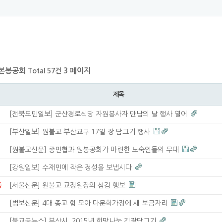
본봉공회
3 페이지
Total 57건
제목
[전북도민일보] 군산경로식당 자원봉사자 만남의 날 행사 열어
[부산일보] 원불교 부산교구 17일 장 담그기 행사
[원불교신문] 종민협과 원봉공회가 마련한 노숙인들의 무대
[강원일보] 수재민에 작은 정성을 보냅시다
중
[서울신문] 원불교 교정원장의 섬김 행보
[법보신문] 4대 종교 힘 모아 다문화가정에 새 보금자리
[불교공뉴스] 부산시, 2015년 희망나눔 김장담그기