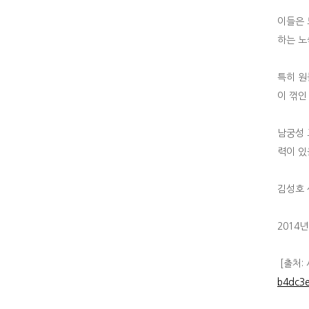
이들은 
하는 노
특히 원
이 꺾인
남궁성 
력이 있
김성호
2014년
[출처:
b4dc3