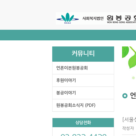
주
메
뉴
바
로
가
기
커뮤니티
언론이본원봉공회
후원이야기
봉공이야기
원봉공회소식지 (PDF)
[서울
상담전화
작성자