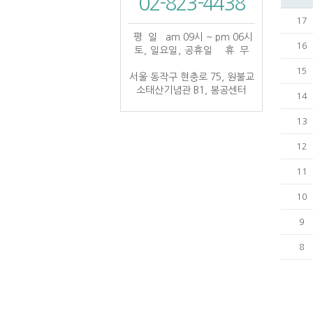
02-823-4438
17
평 일
am 09시 ~ pm 06시
16
토, 일요일, 공휴일
휴 무
15
서울 동작구 현충로 75, 원불교
소태산기념관 B1, 봉공센터
14
13
12
11
10
9
8