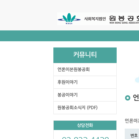
주
메
뉴
바
로
가
기
커뮤니티
언론이본원봉공회
후원이야기
봉공이야기
원봉공회소식지 (PDF)
언론이
상담전화
번호