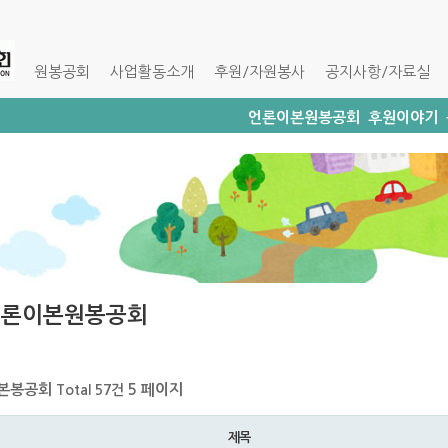
원봉공회
사업활동소개
후원/자원봉사
공지사항/자료실
언론이본원봉공회
후원이야기
언론이본원봉공회
본봉공회
5 페이지
Total 57건
제목