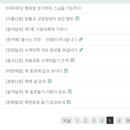
[이투데이] 팽목항 성가부터 스님들 기도까지...
[서울신문] 원불교 교정원장의 섬김 행보
[동아일보] 제1회 나눔대축제 가보니
[한겨레] 봉사는 의무... 선행이 아니랍니다
[강원일보] 수재민에 작은 정성을 보냅시다
[종교신문] 원봉공회 수재민돕기 전개
[대한매일] 북 동포에 담요 보내기
[경향신문] 북에 갈 담요
[동아일보] 북 동포돕기 사랑의 담요
[문화일보] 북한동포 돕기 담요보내
처음
1
2
3
4
5
6
맨