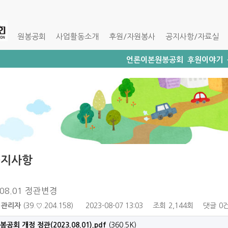
원봉공회
사업활동소개
후원/자원봉사
공지사항/자료실
언론이본원봉공회
후원이야기
공지사항
.08.01 정관변경
관리자
(39.♡.204.158)
2023-08-07 13:03
조회
2,144회
댓글
0
봉공회 개정 정관(2023.08.01).pdf
(360.5K)