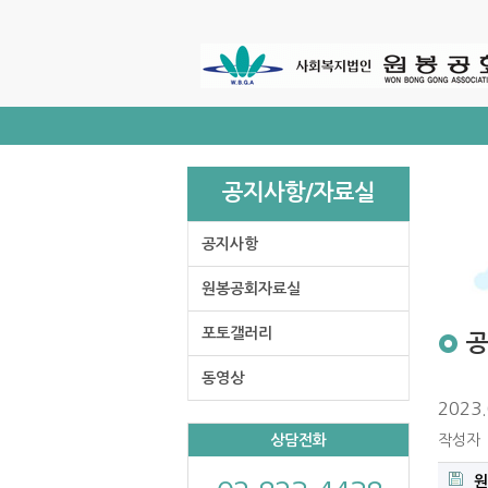
주
메
뉴
바
로
가
기
공지사항/자료실
공지사항
원봉공회자료실
포토갤러리
동영상
2023
상담전화
작성자
원