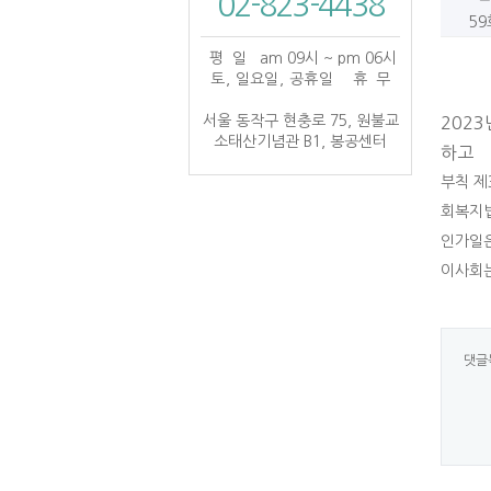
02-823-4438
5
평 일
am 09시 ~ pm 06시
토, 일요일, 공휴일
휴 무
서울 동작구 현충로 75, 원불교
202
소태산기념관 B1, 봉공센터
하고
부칙 제
회복지법
인가일은 
이사회는 
댓글