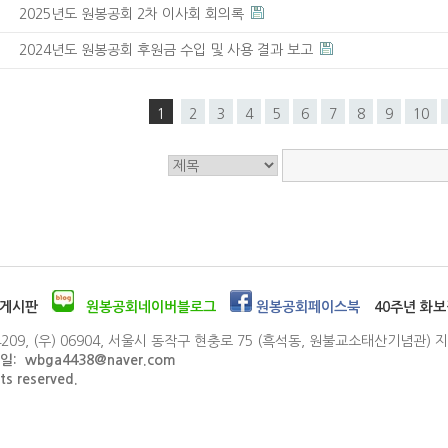
2025년도 원봉공회 2차 이사회 회의록
2024년도 원봉공회 후원금 수입 및 사용 결과 보고
1
2
3
4
5
6
7
8
9
10
게시판
원봉공회네이버블로그
원봉공회페이스북
40주년 화보
209, (우) 06904, 서울시 동작구 현충로 75 (흑석동, 원불교소태산기념관)
이메일: wbga4438@naver.com
s reserved.